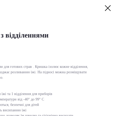
 з відділеннями
и для готових страв . Кришка ізолює кожне відділення,
коджає розливанню їжі. На підносі можна розміщувати
но.
 їжі та 1 відділення для приборів
мператури від -40° до 99° С
ються, безпечні для дітей
ть висипанню їжі
 що дозволяє їм швидко та гігієнічно висихати