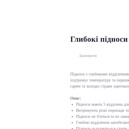
Глибокі підноси
Замовити
Підноси з глибокими відділенням
підтримує температуру та переш
гарячі та холодні страви одночас
Опис:
Підноси мають 5 відділень для
Витримують різкі перепади те
Підноси не б'ються та не лама
Глибокі відділення запобігаю
Підноси складаються в стопи,