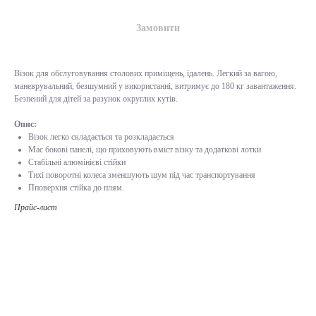
Замовити
Візок для обслуговування столових приміщень, їдалень. Легкий за вагою,
маневрувальний, безшумний у використанні, витримує до 180 кг завантаження.
Безпений для дітей за разунок округлих кутів.
Опис:
Візок легко складається та розкладається
Має бокові панелі, що приховують вміст візку та додаткові лотки
Стабільні алюмінієві стійки
Тихі поворотні колеса зменшують шум під час транспортування
Пповерхня стійка до плям.
Прайс-лист