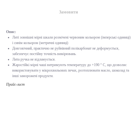
Замовити
Опис:
Литі зовнішні мірні шкали розмічені червоним кольором (імперські одиниці)
і синім кольором (метричні одиниці)
Довговічний, практично не руйнівний полікарбонат не деформується,
забезпечує постійну точність вимірювань.
Лита ручка не відламується.
Жаростійкі мірні чаші витримують температуру до +190 ° C, що дозволяє
використовувати у мікрохвильових печах, розтоплювати масло, шоколад та
інші заморожені продукти.
Прайс-лист