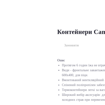
Контейнери Ca
Замовити
Опис
Протягом 6 годин їжа не втра
Види - фронтальне завантажен
600х400, для піци.
Вмонтований вентиляційний от
Спінений поліпропілен забезп
Термоконтейнери легкі за ваг
Широкий вибір аксесуарів: для
холодних страв при перевезен