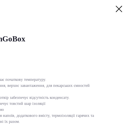
mGoBox
чає початкову температуру.
ня, верхнє завантаження, для пекарських ємностей
вір забезпечує відсутність конденсату.
ечує товстий шар ізоляції
ою
 напоїв, додаткового вмісту, термоізоляції гарячих та
ні їх разом.