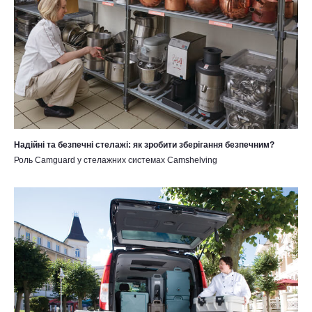
Надійні та безпечні стелажі: як зробити зберігання безпечним?
Роль Camguard у стелажних системах Camshelving