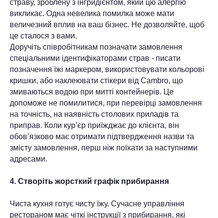
страву, зроблену з інгридієнтом, який цю алергію
викликає. Одна невелика помилка може мати
величезний вплив на ваш бізнес. Не дозволяйте, щоб
це сталося з вами.
Доручіть співробітникам позначати замовлення
спеціальними ідентифікаторами страв - писати
позначення їжі маркером, використовувати кольорові
кришки, або наклеювати стікери від Cambro, що
змиваються водою при митті контейнерів. Це
допоможе не помилитися, при перевірці замовлення
на точність, на наявність столових приладів та
приправ. Коли кур’єр приїжджає до клієнта, він
обов’язково має отримати підтвердження назви та
змісту замовлення, перш ніж поїхати за наступними
адресами.
4. Створіть жорсткий графік прибирання
Чиста кухня готує чисту їжу. Сучасне управління
рестораном має чіткі інструкції з прибирання, які