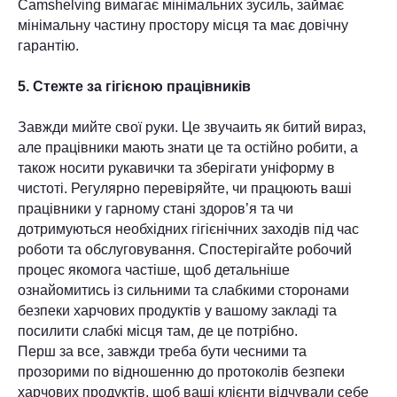
Camshelving вимагає мінімальних зусиль, займає
мінімальну частину простору місця та має довічну
гарантію.
5. Стежте за гігієною працівників
Завжди мийте свої руки. Це звучаить як битий вираз,
але працівники мають знати це та остійно робити, а
також носити рукавички та зберігати уніформу в
чистоті. Регулярно перевіряйте, чи працюють ваші
працівники у гарному стані здоров’я та чи
дотримуються необхідних гігієнічних заходів під час
роботи та обслуговування. Спостерігайте робочий
процес якомога частіше, щоб детальніше
ознайомитись із сильними та слабкими сторонами
безпеки харчових продуктів у вашому закладі та
посилити слабкі місця там, де це потрібно.
Перш за все, завжди треба бути чесними та
прозорими по відношенню до протоколів безпеки
харчових продуктів, щоб ваші клієнти відчували себе