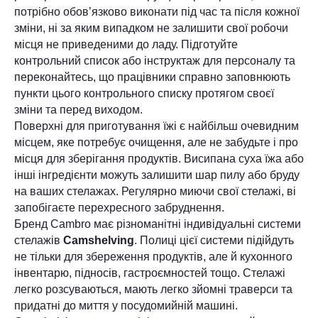
потрібно обов’язково виконати під час та після кожної
зміни, ні за яким випадком не залишити свої робочи
місця не приведеними до ладу. Підготуйте
контрольний список або інструктаж для персоналу та
переконайтесь, що працівники справно заповнюють
пункти цього контрольного списку протягом своєї
зміни та перед виходом.
Поверхні для приготування їжі є найбільш очевидним
місцем, яке потребує очищення, але не забудьте і про
місця для зберігання продуктів. Висипана суха їжа або
інші інгредієнти можуть залишити шар пилу або бруду
на ваших стелажах. Регулярно миючи свої стелажі, ві
запобігаєте перехресного забруднення.
Бренд Cambro має різноманітні індивідуальні системи
стелажів
Camshelving
. Полиці цієї системи підійдуть
не тільки для збереження продуктів, але й кухонного
інвентарю, підносів, гастроємностей тощо. Стелажі
легко розсуваються, мають легко зйомні траверси та
придатні до миття у посудомийній машині.