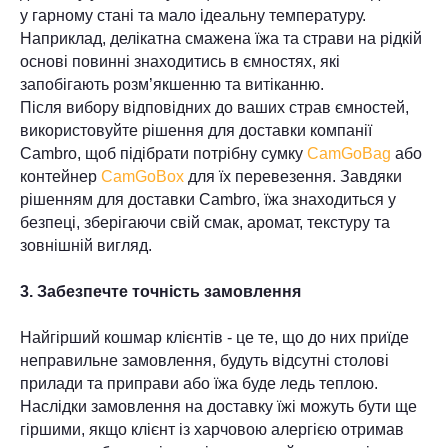
у гарному стані та мало ідеальну температуру.
Наприклад, делікатна смажена їжа та страви на рідкій
основі повинні знаходитись в ємностях, які
запобігають розм’якшенню та витіканню.
Після вибору відповідних до ваших страв ємностей,
використовуйте рішення для доставки компанії
Cambro, щоб підібрати потрібну сумку
CamGoBag
або
контейнер
CamGoBox
для їх перевезення. Завдяки
рішенням для доставки Cambro, їжа знаходиться у
безпеці, зберігаючи свій смак, аромат, текстуру та
зовнішній вигляд.
3. Забезпечте точність замовлення
Найгірший кошмар клієнтів - це те, що до них приїде
неправильне замовлення, будуть відсутні столові
прилади та приправи або їжа буде ледь теплою.
Наслідки замовлення на доставку їжі можуть бути ще
гіршими, якщо клієнт із харчовою алергією отримав