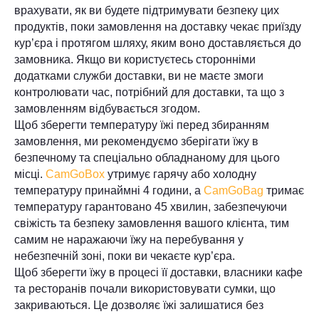
врахувати, як ви будете підтримувати безпеку цих
продуктів, поки замовлення на доставку чекає приїзду
кур’єра і протягом шляху, яким воно доставляється до
замовника. Якщо ви користуєтесь сторонніми
додатками служби доставки, ви не маєте змоги
контролювати час, потрібний для доставки, та що з
замовленням відбувається згодом.
Щоб зберегти температуру їжі перед збиранням
замовлення, ми рекомендуємо зберігати їжу в
безпечному та спеціально обладнаному для цього
місці.
CamGoBox
утримує гарячу або холодну
температуру принаймні 4 години, а
CamGoBag
тримає
температуру гарантовано 45 хвилин, забезпечуючи
свіжість та безпеку замовлення вашого клієнта, тим
самим не наражаючи їжу на перебування у
небезпечній зоні, поки ви чекаєте кур’єра.
Щоб зберегти їжу в процесі її доставки, власники кафе
та ресторанів почали використовувати сумки, що
закриваються. Це дозволяє їжі залишатися без