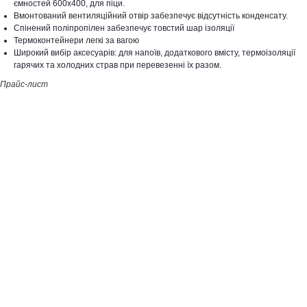
ємностей 600х400, для піци.
Вмонтований вентиляційний отвір забезпечує відсутність конденсату.
Спінений поліпропілен забезпечує товстий шар ізоляції
Термоконтейнери легкі за вагою
Широкий вибір аксесуарів: для напоїв, додаткового вмісту, термоізоляції
гарячих та холодних страв при перевезенні їх разом.
Прайс-лист