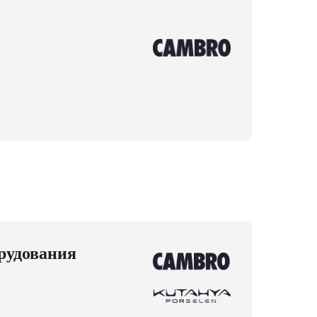
рудования
m