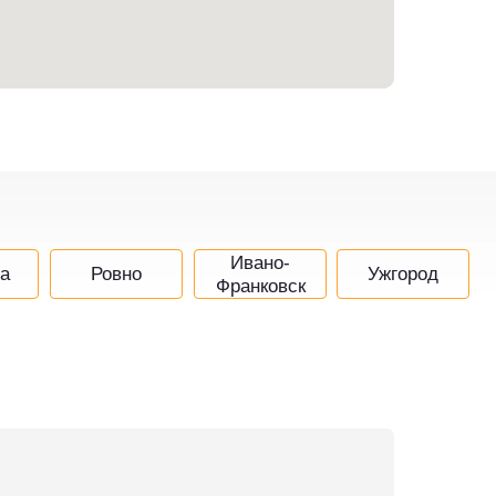
Ивано-
а
Ровно
Ужгород
Франковск