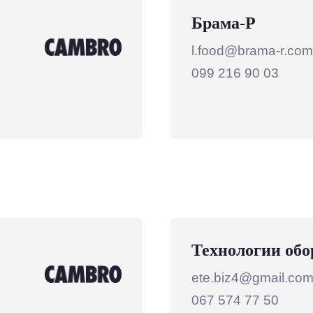
Брама-Р
l.food@brama-r.com
099 216 90 03
Технологии обо
ete.biz4@gmail.co
067 574 77 50