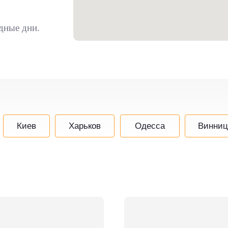
дные дни.
Киев
Харьков
Одесса
Винниц